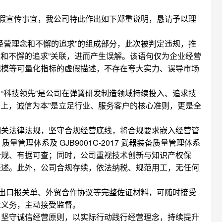
虚假宣传事宜，我公司特此作出如下郑重说明，恳请予以理
经营理念和不懈的追求”的组成部分，此次被判定违规，推
念和不懈的追求”关联，进而产生误解。该语句仅为企业经营
规模等可量化指标的虚假描述，不存在夸大实力、误导市场
 “科技领先”是公司在弹簧研发制造领域持续投入、追求技
至上，诚信为本”是立足行业、服务客户的核心准则，更是全
相关法律法规，坚守合规经营底线，将合规要求嵌入经营管
 质量管理体系及 GJB9001C-2017 武器装备质量管理体系
合规、有据可查；同时，公司重视技术创新与知识产权保
表述。此外，公司合规存续，依法纳税、规范用工，无任何
关出口报关单、外贸合作协议等完整佐证材料，可随时接受
示义务，主动接受监督。
，坚守诚信经营原则，以实际行动践行经营理念，持续提升