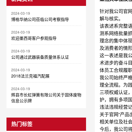
针对我公司官网
2024-03-19
解与核实。
博格华纳公司莅临公司考察指导
该表述系完整语
2024-03-19
测系网络批量抓
欢迎墨西哥客户参观指导
理念的集中体
及消费者的情
2024-03-19
这一表述是我公
公司通过武器装备质量体系认证
术进步的奋斗目
体员工合规履
2024-03-19
2018法兰克福汽配展
我公司始终严
理全流程。为践行
2024-03-19
三项权威认证
辉县市长虹弹簧有限公司关于固体废物
护，拥有多项
信息公示牌
违法违规经营
关于官网“产品
相关单位及社
热门标签
今后，我公司