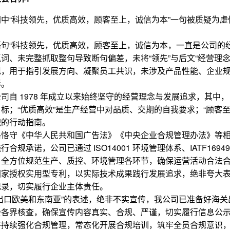
中“科技领先，优质高效，顾客至上，诚信为本”一句被质疑为
句“科技领先，优质高效，顾客至上，诚信为本，一直是公司的
词、未完整抓取整句导致断句偏差，未将“领先”与后文“经营理
现，用于指引发展方向、凝聚员工共识，未涉及产品性能、企业
形。
司自 1978 年成立以来始终坚守的经营理念与发展追求，其中，
标；“优质高效”是生产经营中对品质、交期的自我要求；“顾客
职的行动指南。
格恪守《中华人民共和国广告法》《中央企业合规管理办法》等
合规承诺，公司已通过 ISO14001 环境管理体系、IATF16949
，全方位规范生产、质控、环境管理各环节，确保运营活动合法
国家授权实用型专利，以实际技术成果践行发展追求，绝非夸大
记录，切实履行企业主体责任。
出口欧美和东南亚”的表述，绝非不实宣传，我公司已准备好海
会各界核查，确保宣传内容真实、合规、严谨，切实履行信息公
将持续强化合规管理，常态化开展合规培训，筑牢全员合规意识